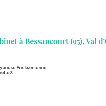
inet à Bessancourt (95), Val d'
 Hypnose Ericksonienne
nelle®