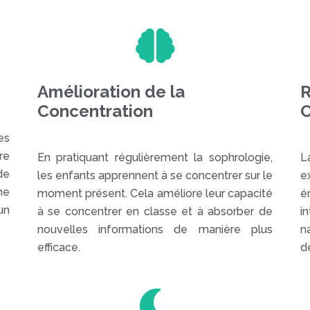
Amélioration de la
R
Concentration
C
es
re
En pratiquant régulièrement la sophrologie,
L
de
les enfants apprennent à se concentrer sur le
e
me
moment présent. Cela améliore leur capacité
é
un
à se concentrer en classe et à absorber de
i
nouvelles informations de manière plus
na
efficace.
d