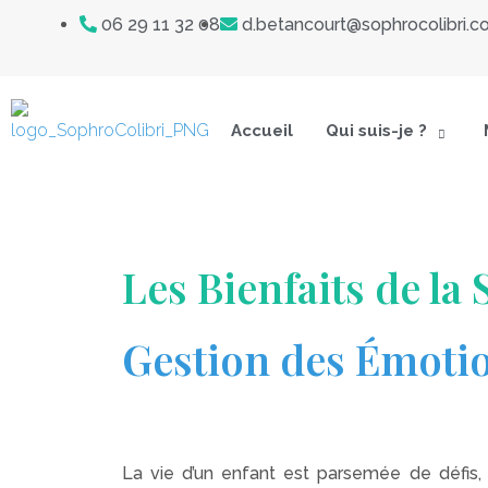
Aller
Navigation
06 29 11 32 08
d.betancourt@sophrocolibri.
au
des
contenu
articles
Accueil
Qui suis-je ?
Les Bienfaits de la
Gestion des Émotio
La vie d’un enfant est parsemée de défis